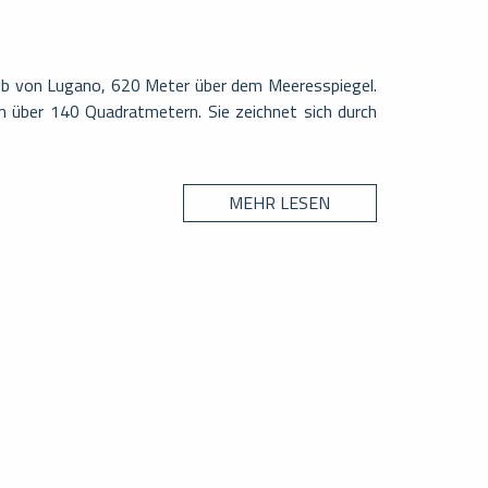
alb von Lugano, 620 Meter über dem Meeresspiegel.
n über 140 Quadratmetern. Sie zeichnet sich durch
MEHR LESEN
TADT
Lugano – Svizzera
di Lugano, di soli 915 abitanti. Situato ai piedi del