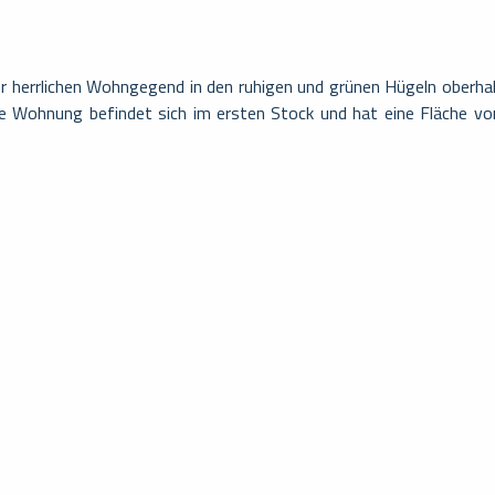
r herrlichen Wohngegend in den ruhigen und grünen Hügeln oberh
e Wohnung befindet sich im ersten Stock und hat eine Fläche vo
S
Carona, 
Carona è un quartiere svizzero della città 
Monte San Salvatore,…