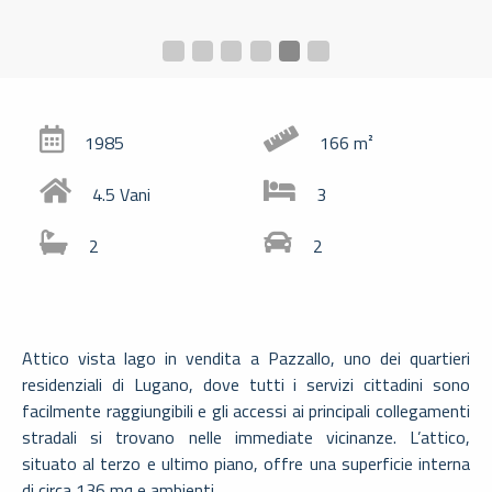
SLIDE 2
SLIDE 3
SLIDE 4
SLIDE 5
SLIDE 1
SLIDE 6
1985
166 m²
4.5 Vani
3
2
2
Attico vista lago in vendita a Pazzallo, uno dei quartieri
residenziali di Lugano, dove tutti i servizi cittadini sono
facilmente raggiungibili e gli accessi ai principali collegamenti
stradali si trovano nelle immediate vicinanze. L’attico,
situato al terzo e ultimo piano, offre una superficie interna
di circa 136 mq e ambienti…