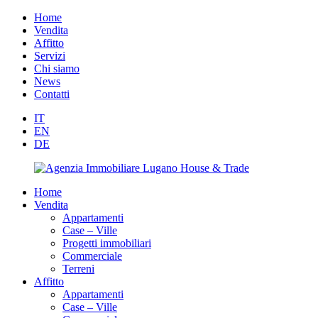
Home
Vendita
Affitto
Servizi
Chi siamo
News
Contatti
IT
EN
DE
Home
Vendita
Appartamenti
Case – Ville
Progetti immobiliari
Commerciale
Terreni
Affitto
Appartamenti
Case – Ville