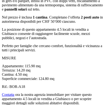
in gres e/o parquet, infissi in PVC con doppi vetri, riscaldamento a
pavimento alimentato da una termopompa, sistema di raffrescamento
e
pannelli solari
sul tetto.
Nel prezzo è inclusa
1
cantina
. Completano l’offerta
2
posti auto
in
autorimessa disponibili per CHF 50’000 ciascuno.
La posizione di questo appartamento 4.5 locali in vendita a
Giubiasco consente di raggiungere facilmente scuole, mezzi
pubblici, negozi e l’autostrada.
Perfetto per famiglie che cercano comfort, funzionalità e vicinanza a
tutti i principali servizi.
MISURE
Appartamento: 115.90 mq
Terrazza: 14.20 mq
Cantina: 4.50 mq
Superficie commerciale: 124.80 mq
Rif.: BOR-A18
Contatta
ora la nostra agenzia immobiliare per visitare questo
appartamento 4.5 locali in vendita a Giubiasco o per scoprire
maggiori dettagli sulle soluzioni abitative disponibili.